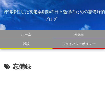
沖縄移住した初老薬剤師の日々勉強のための忘備録的
ブログ
ホーム
医薬品
雑談
プライバシーポリシー
忘備録